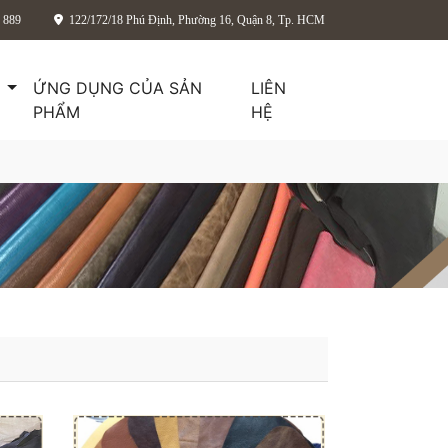
 889
122/172/18 Phú Định, Phường 16, Quận 8, Tp. HCM
O
ỨNG DỤNG CỦA SẢN
LIÊN
PHẨM
HỆ