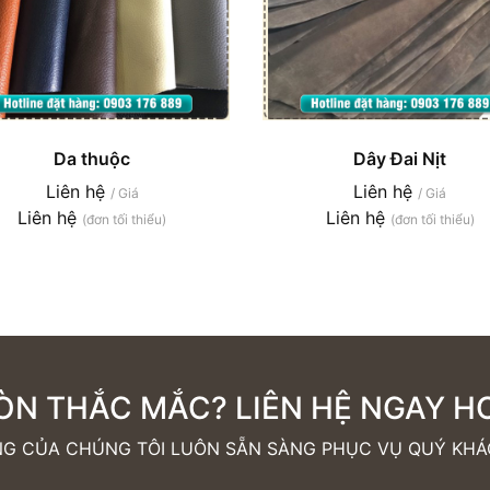
Da thuộc
Dây Đai Nịt
Liên hệ
Liên hệ
/ Giá
/ Giá
Liên hệ
Liên hệ
(đơn tối thiểu)
(đơn tối thiểu)
ÒN THẮC MẮC? LIÊN HỆ NGAY HO
 CỦA CHÚNG TÔI LUÔN SẴN SÀNG PHỤC VỤ QUÝ KHÁC