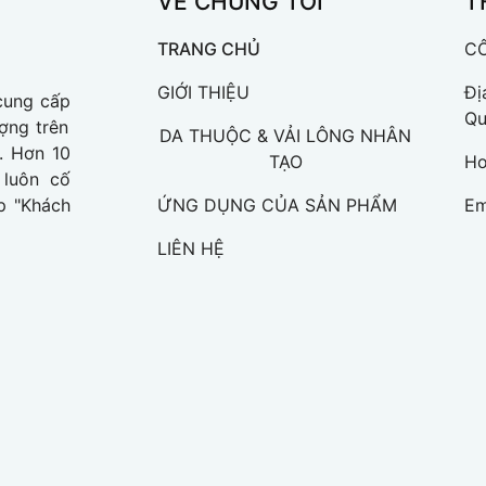
VỀ CHÚNG TÔI
T
TRANG CHỦ
C
GIỚI THIỆU
Đị
cung cấp
Qu
ượng trên
DA THUỘC & VẢI LÔNG NHÂN
. Hơn 10
TẠO
Ho
 luôn cố
ệp "Khách
ỨNG DỤNG CỦA SẢN PHẨM
Em
LIÊN HỆ