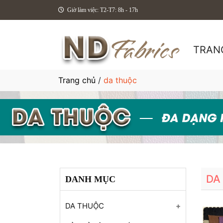
Giờ làm việc: T2-T7: 8h - 17h
TRAN
Trang chủ
/
da thuộc
DA
DANH MỤC
DA THUỘC
Da Bò Hột (Cow Milling)