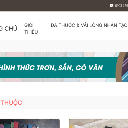
0903 176
GIỚI
DA THUỘC & VẢI LÔNG NHÂN TẠ
G CHỦ
THIỆU
 THUỘC