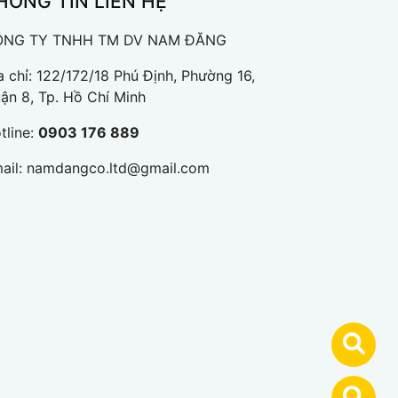
HÔNG TIN LIÊN HỆ
ÔNG TY TNHH TM DV NAM ĐĂNG
a chỉ: 122/172/18 Phú Định, Phường 16,
ận 8, Tp. Hồ Chí Minh
tline:
0903 176 889
ail:
namdangco.ltd@gmail.com