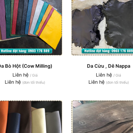
Da Bò Hột (Cow Milling)
Da Cừu , Dê Nappa
Liên hệ
Liên hệ
/ Giá
/ Giá
Liên hệ
Liên hệ
(đơn tối thiểu)
(đơn tối thiểu)